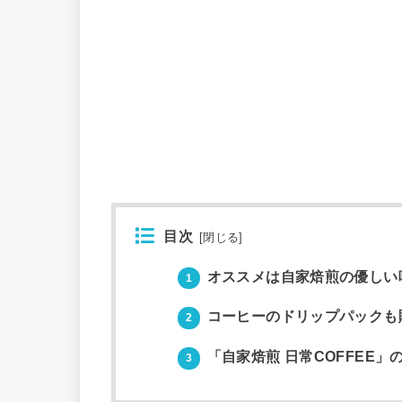
目次
[
閉じる
]
オススメは自家焙煎の優しい
1
コーヒーのドリップパックも
2
「自家焙煎 日常COFFEE」
3