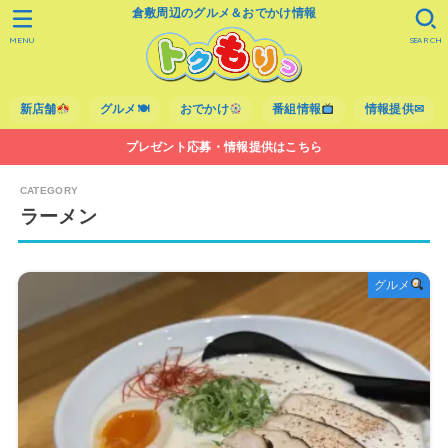
倉敷周辺のグルメ＆おでかけ情報
MENU
SEARCH
新店舗
グルメ🍽
おでかけ
番組情報
情報提供✉
プレゼント応募・情報提供はこちら
ラーメン
グルメ