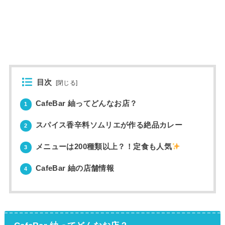
目次
[
閉じる
]
CafeBar 紬ってどんなお店？
1
スパイス香辛料ソムリエが作る絶品カレー
2
メニューは200種類以上？！定食も人気
3
CafeBar 紬の店舗情報
4