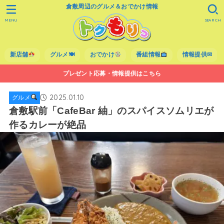
倉敷周辺のグルメ＆おでかけ情報
MENU
SEARCH
新店舗
グルメ🍽
おでかけ
番組情報
情報提供✉
プレゼント応募・情報提供はこちら
2025.01.10
グルメ
倉敷駅前「CafeBar 紬」のスパイスソムリエが
作るカレーが絶品