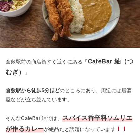
CafeBar 紬（つ
倉敷駅前の商店街すぐ近くにある「
むぎ）
」
倉敷駅から徒歩5分ほど
のところにあり、周辺には居酒
屋などが立ち並んでいます。
スパイス香辛料ソムリエ
そんなCafeBar 紬では、
が作るカレー
が絶品だと話題になっています