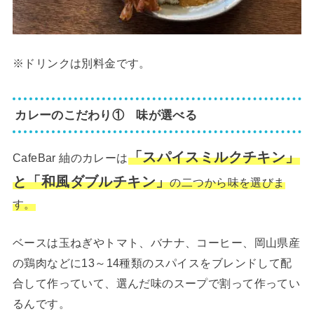
※ドリンクは別料金です。
カレーのこだわり① 味が選べる
「スパイスミルクチキン」
CafeBar 紬のカレーは
と「和風ダブルチキン」
の二つから味を選びま
す。
ベースは玉ねぎやトマト、バナナ、コーヒー、岡山県産
の鶏肉などに13～14種類のスパイスをブレンドして配
合して作っていて、選んだ味のスープで割って作ってい
るんです。