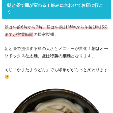
朝と昼で麺が変わる！好みに合わせてお店に行こ
う
朝は午前6時から7時、昼は午前11時半から午後1時15分
までが営業時間
の松家製麺。
朝と昼で提供する麺の太さとメニューが変化！
朝はオー
ソドックスな太麺、昼は特製の細麺
となります。
同じ「かまたまうどん」でも印象ががらっと変わります