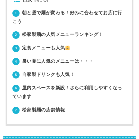
朝と昼で麺が変わる！好みに合わせてお店に行
1
こう
松家製麺の人気メニューランキング！
2
定食メニューも人気
3
暑い夏に人気のメニューは・・・
4
自家製ドリンクも人気！
5
屋内スペースを新設！さらに利用しやすくなっ
6
ています
松家製麺の店舗情報
7