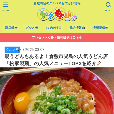
倉敷周辺のグルメ＆おでかけ情報
MENU
SEARCH
新店舗
グルメ🍽
おでかけ
番組情報
情報提供✉
プレゼント応募・情報提供はこちら
2025.08.08
グルメ
朝うどんもあるよ！倉敷市児島の人気うどん店
「松家製麺」の人気メニューTOP3を紹介