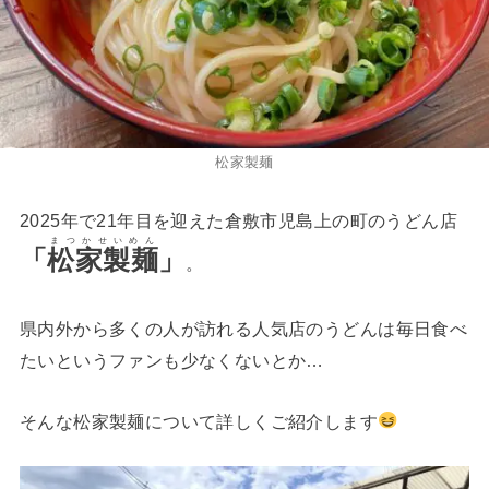
松家製麺
2025年で21年目を迎えた倉敷市児島上の町のうどん店
まつかせいめん
「
松家製麺
」
。
県内外から多くの人が訪れる人気店のうどんは毎日食べ
たいというファンも少なくないとか…
そんな松家製麺について詳しくご紹介します