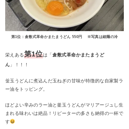
第1位：倉敷式革命かまたまうどん 550円 ※写真は細麺の冷
第1位
栄えある
は「
倉敷式革命かまたまうど
ん
」！！！
釡玉うどんに煮込んだ玉ねぎの甘味が特徴的な自家製ラ
ー油をトッピング。
ほどよい辛みのラー油と釜玉うどんがマリアージュし生
まれる味わいは絶品！リピーターの多さも納得の一杯で
す