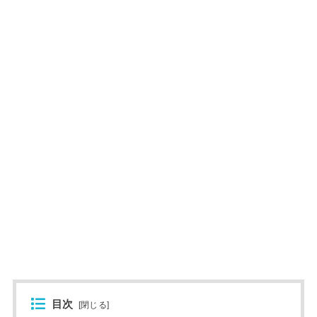
目次
[
閉じる
]