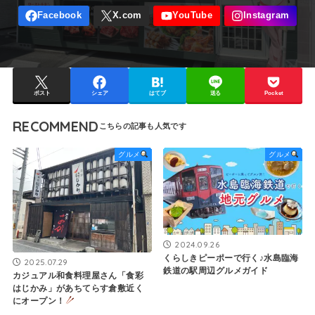
ポスト
シェア
はてブ
送る
Pocket
RECOMMEND
グルメ
グルメ
2024.09.26
くらしきピーポーで行く♪水島臨海
2025.07.29
鉄道の駅周辺グルメガイド
カジュアル和食料理屋さん「食彩
はじかみ」があちてらす倉敷近く
にオープン！