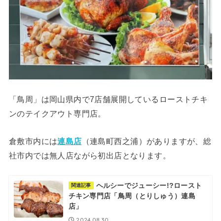
「鳥周」は岡山県内で7店舗展開しているローストチキ
ンのテイクアウト専門店。
倉敷市内には
連島店
（連島町西之浦）がありますが、総
社市内では無人店ながら初出店となります。
ヘルシーでジューシー!?ロースト
関連記事
チキン専門店「鳥周（とりしゅう）連島
店」
2024.08.30