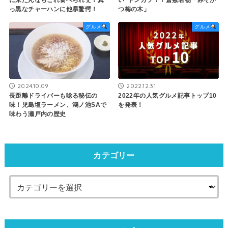
っ黒なチャーハンに他県驚愕！
つ梅の木」
グルメ
グルメ
2024.10.09
2022.12.31
長距離ドライバーも唸る秘伝の
2022年の人気グルメ記事トップ10
味！児島塩ラーメン、鴻ノ池SAで
を発表！
味わう瀬戸内の歴史
カテゴリー