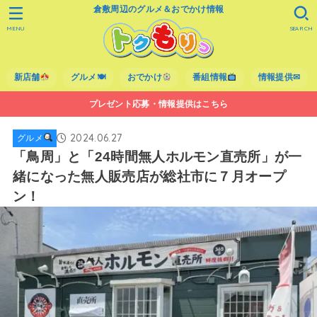
倉敷周辺のグルメ＆おでかけ情報
MENU
SEARCH
新店舗
グルメ🍽
おでかけ
番組情報
情報提供✉
プレゼント応募・情報提供はこちら
2024.06.27
グルメ
「鳥周」と「24時間無人ホルモン直売所」が一
緒になった無人販売店が総社市に７月オープ
ン！