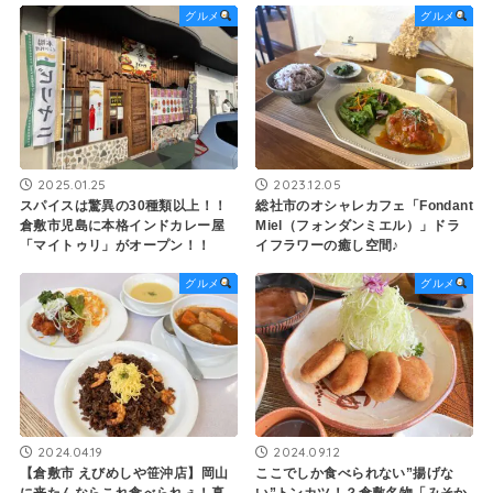
グルメ
グルメ
2025.01.25
2023.12.05
スパイスは驚異の30種類以上！！
総社市のオシャレカフェ「Fondant
倉敷市児島に本格インドカレー屋
Miel（フォンダンミエル）」ドラ
「マイトゥリ」がオープン！！
イフラワーの癒し空間♪
グルメ
グルメ
2024.04.19
2024.09.12
【倉敷市 えびめしや笹沖店】岡山
ここでしか食べられない”揚げな
に来たんならこれ食べられぇ！真
い”トンカツ！？倉敷名物「みそか