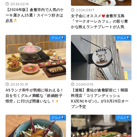
2026.02.14
【2026年版】倉敷市内で人気のケ
2024.08.17
ーキ屋さん15選！スイーツ好きは
女子会にオススメ
倉敷市玉島
必見
「マークオーレカフェ」の彩り豊
かな映えランチプレートが人気
グルメ
グルメ
2025.10.31
2024.10.15
A5ランク和牛が気軽に味わえる！
【速報】貴仙が倉敷駅前に！韓国
目を引くグルメ満載な「鉄鍋餃子
料理店「コリアンディッシュ
悟空」に行けば間違いなし！
KIZEN(キゼン)」が10月29日オー
プン予定
グルメ
グルメ