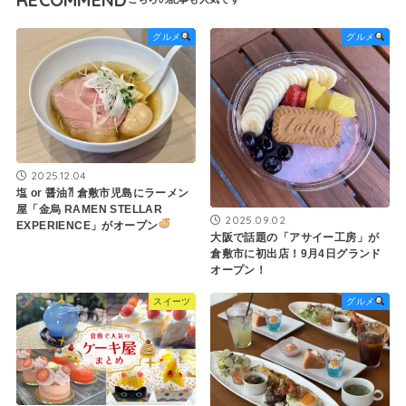
グルメ
グルメ
2025.12.04
塩 or 醤油⁈ 倉敷市児島にラーメン
屋「金烏 RAMEN STELLAR
2025.09.02
EXPERIENCE」がオープン
大阪で話題の「アサイー工房」が
倉敷市に初出店！9月4日グランド
オープン！
スイーツ
グルメ