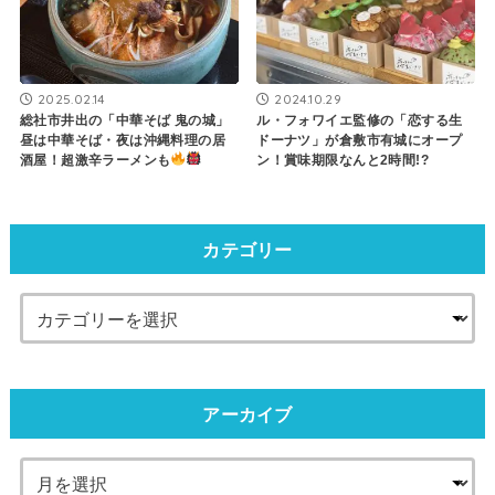
2025.02.14
2024.10.29
総社市井出の「中華そば 鬼の城」
ル・フォワイエ監修の「恋する生
昼は中華そば・夜は沖縄料理の居
ドーナツ」が倉敷市有城にオープ
酒屋！超激辛ラーメンも
ン！賞味期限なんと2時間!?
カテゴリー
アーカイブ