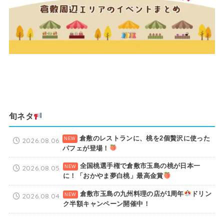
旬ネタ
倉敷のレストランに、桃を2個贅沢に使った
2026.08.06
パフェが登場！
全国桃選手権で倉敷市玉島の桃が日本一
2026.08.05
に！「おかやま夢白桃」最高金賞
倉敷市玉島の九州料理の店が1周年
ドリン
2026.08.04
ク半額キャンペーン開催中！