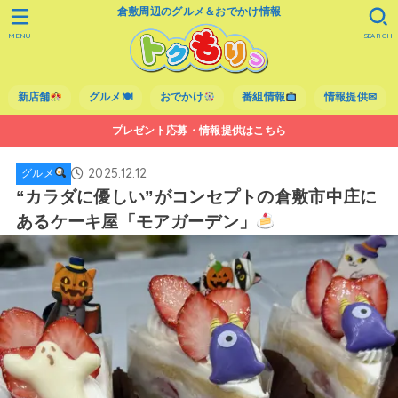
倉敷周辺のグルメ＆おでかけ情報
MENU
SEARCH
新店舗
グルメ🍽
おでかけ
番組情報
情報提供✉
プレゼント応募・情報提供はこちら
2025.12.12
グルメ
“カラダに優しい”がコンセプトの倉敷市中庄に
あるケーキ屋「モアガーデン」