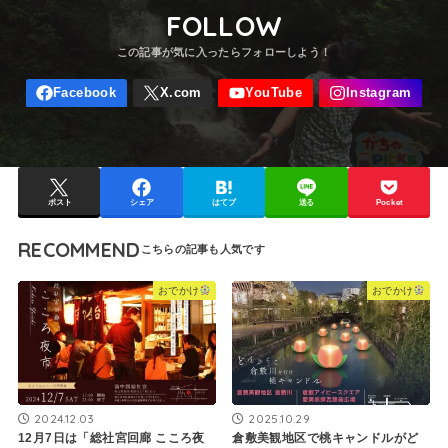
FOLLOW
ポスト
シェア
はてブ
送る
Pocket
RECOMMEND
おでかけ
おでかけ
2024.12.03
2025.10.29
12月7日は「総社宮回廊 こころ夜
倉敷美観地区で桃キャンドルがど