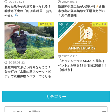
2024.04.24
2024.05.15
釣った魚をその場で食べられる！
新鮮卵や加工品がお買い得
倉敷
総社市下倉の「釣り堀 穂里山(ほり
市水島の阪本鶏卵で工場直売所の
やま)」
４周年祭開催
おでかけ
おでかけ
2023.09.13
「キッチンテラスSOJA １周年イ
2025.08.22
ベント」が９月17日(日)に開催！！
倉敷周辺でぶどう狩りならここ！
【総社市】
矢掛町の「水車の里フルーツトピ
ア」で収穫体験＆パフェづくりも
カテゴリー