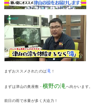
滝
まずおススメされたのは
！
横野の滝
まずは津山の奥座敷・
へ向かいます。
前日の雨で水量が多く大迫力！