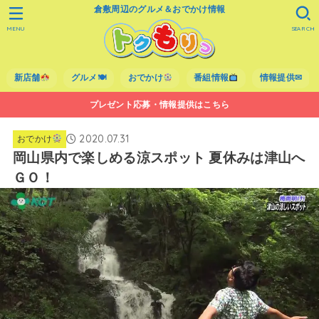
倉敷周辺のグルメ＆おでかけ情報
MENU
SEARCH
新店舗
グルメ🍽
おでかけ
番組情報
情報提供✉
プレゼント応募・情報提供はこちら
2020.07.31
おでかけ
岡山県内で楽しめる涼スポット 夏休みは津山へ
ＧＯ！