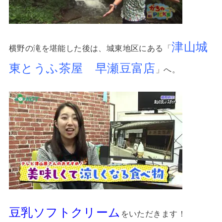
津山城
横野の滝を堪能した後は、城東地区にある「
東とうふ茶屋 早瀬豆富店
」へ。
豆乳ソフトクリーム
をいただきます！