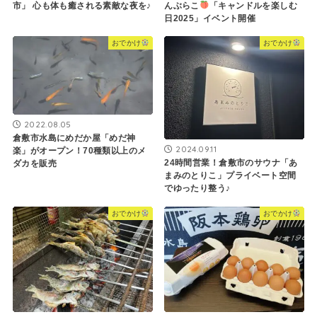
市」 心も体も癒される素敵な夜を♪
んぶらこ
「キャンドルを楽しむ
日2025」イベント開催
おでかけ
おでかけ
2022.08.05
倉敷市水島にめだか屋「めだ神
2024.09.11
楽」がオープン！70種類以上のメ
24時間営業！倉敷市のサウナ「あ
ダカを販売
まみのとりこ」プライベート空間
でゆったり整う♪
おでかけ
おでかけ