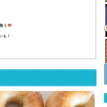
集う
ンも！