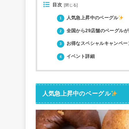
目次
[
閉じる
]
人気急上昇中のベーグル
1
全国から29店舗のベーグルが
2
お得なスペシャルキャンペー
3
イベント詳細
4
人気急上昇中のベーグル