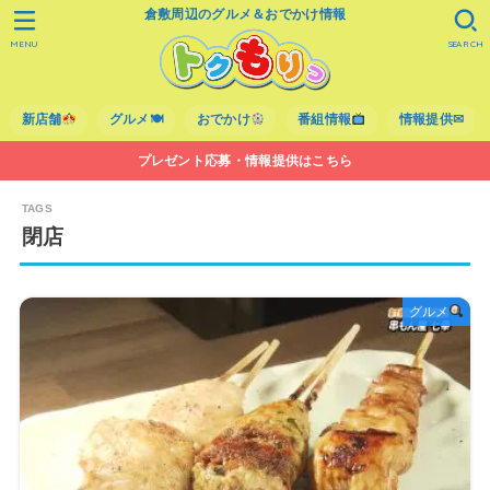
倉敷周辺のグルメ＆おでかけ情報
MENU
SEARCH
新店舗
グルメ🍽
おでかけ
番組情報
情報提供✉
プレゼント応募・情報提供はこちら
閉店
グルメ