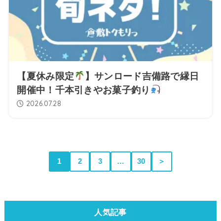
【夏休み限定
】サンロード吉備路で縁日
開催中！千本引きやお菓子釣り
2026.07.28
1
2
3
…
30
＞
人気記事