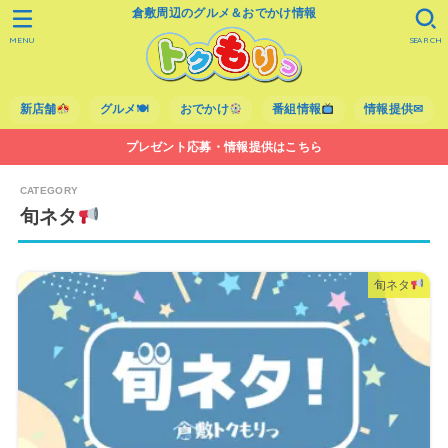
倉敷周辺のグルメ＆おでかけ情報
MENU
SEARCH
新店舗
グルメ🍽
おでかけ
番組情報
情報提供✉
プレゼント応募・情報提供はこちら
旬ネタ
旬ネタ