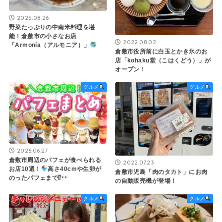
2025.08.26
野菜たっぷりの中南米料理を堪
能！倉敷市の小さなお店
2022.08.02
「Armonía（アルモニア）」
倉敷市役所前に白玉とかき氷のお
店「kohaku堂（こはくどう）」が
オープン！
グルメ
グルメ
2026.06.27
倉敷市周辺のパフェが食べられる
2022.07.23
お店10選！
高さ40cmや生卵が
倉敷市児島「肉のタカト」にお肉
のったパフェまで⁉
の自動販売機が登場！
グルメ
グルメ