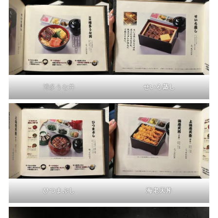
博多うな丼
せいろ蒸し
ひつまぶし
海老天丼