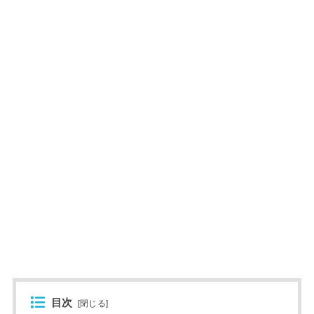
目次
[
閉じる
]