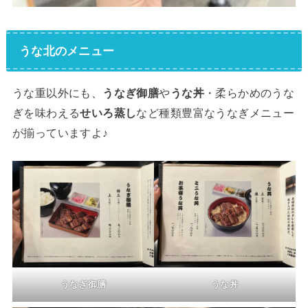
うな北のメニュー
うな重以外にも、
うなぎ御膳
や
うな丼
・柔らかめのうな
ぎを味わえる
せいろ蒸し
など種類豊富なうなぎメニュー
が揃っていますよ♪
うなぎ御膳
うな丼