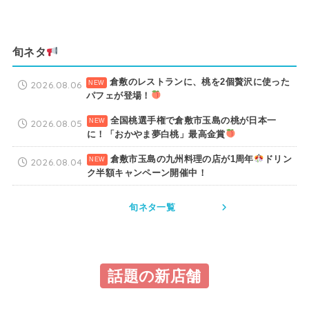
旬ネタ
倉敷のレストランに、桃を2個贅沢に使った
2026.08.06
パフェが登場！
全国桃選手権で倉敷市玉島の桃が日本一
2026.08.05
に！「おかやま夢白桃」最高金賞
倉敷市玉島の九州料理の店が1周年
ドリン
2026.08.04
ク半額キャンペーン開催中！
旬ネタ一覧
話題の新店舗