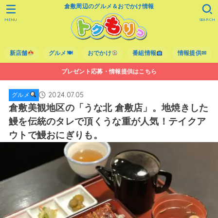
倉敷周辺のグルメ＆おでかけ情報
MENU
SEARCH
新店舗
グルメ🍽
おでかけ
番組情報
情報提供✉
プレゼント応募・情報提供はこちら
2024.07.05
グルメ
倉敷美観地区の「うな北 倉敷店」。地焼きした
鰻を伝統のタレで頂くうな重が人気！テイクア
ウトで鰻おにぎりも。