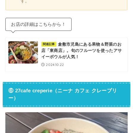
す。
お店の詳細はこちらから！
倉敷市児島にある果物＆野菜のお
関連記事
店「東商店」。旬のフルーツを使ったアサ
イーボウルが人気！
2024.10.22
⑥ 27cafe creperie（ニーナ カフェ クレープリ
ー）