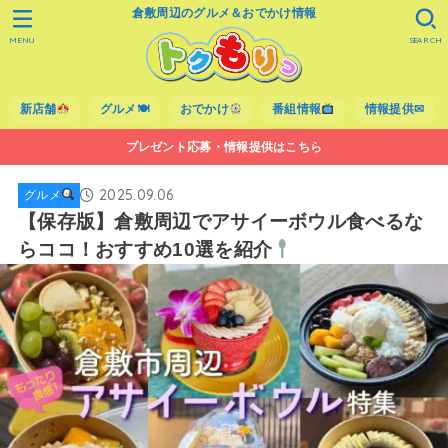
倉敷周辺のグルメ＆おでかけ情報
MENU
SEARCH
新店舗
グルメ🍽
おでかけ
番組情報
情報提供✉
プレゼント応募・情報提供はこちら
2025.09.06
グルメ
【保存版】倉敷周辺でアサイーボウル食べるな
らココ！おすすめ10選を紹介