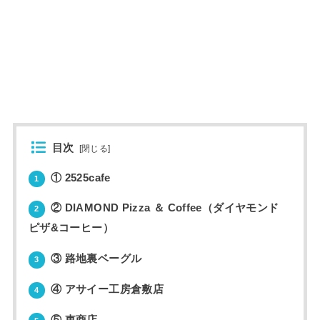
目次
[
閉じる
]
① 2525cafe
1
② DIAMOND Pizza ＆ Coffee（ダイヤモンド
2
ピザ&コーヒー）
③ 路地裏ベーグル
3
④ アサイー工房倉敷店
4
⑤ 東商店