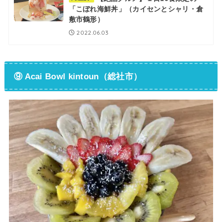
「こぼれ海鮮丼」（カイセンとシャリ・倉
敷市鶴形）
2022.06.03
⑨ Acai Bowl kintoun（総社市）