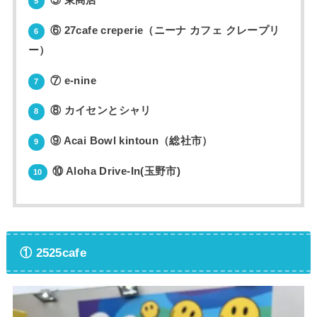
5
⑥ 27cafe creperie（ニーナ カフェ クレープリ
6
ー）
⑦ e-nine
7
⑧ カイセンとシャリ
8
⑨ Acai Bowl kintoun（総社市）
9
⑩ Aloha Drive-In(玉野市)
10
① 2525cafe