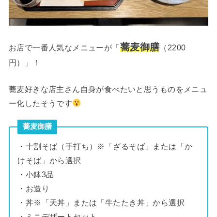
蕎麦御膳
お店で一番人気なメニューが「
（2200
円）」！
蕎麦好きな店主さん自身が食べたいと思うものをメニュ
ー化したそうです
蕎麦御膳
・十割そば（手打ち）※「ざるそば」または「か
けそば」から選択
・小鉢3品
・お造り
・丼※「天丼」または「牛たたき丼」から選択
・ミニデザートセット