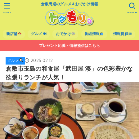
倉敷周辺のグルメ＆おでかけ情報
MENU
SEARCH
新店舗
グルメ🍽
おでかけ
番組情報
情報提供✉
プレゼント応募・情報提供はこちら
2025.02.12
グルメ
倉敷市玉島の和食屋「武田屋 湊」の色彩豊かな
欲張りランチが人気！