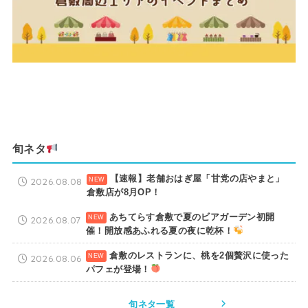
旬ネタ
【速報】老舗おはぎ屋「甘党の店やまと」
2026.08.08
倉敷店が8月OP！
あちてらす倉敷で夏のビアガーデン初開
2026.08.07
催！開放感あふれる夏の夜に乾杯！
倉敷のレストランに、桃を2個贅沢に使った
2026.08.06
パフェが登場！
旬ネタ一覧