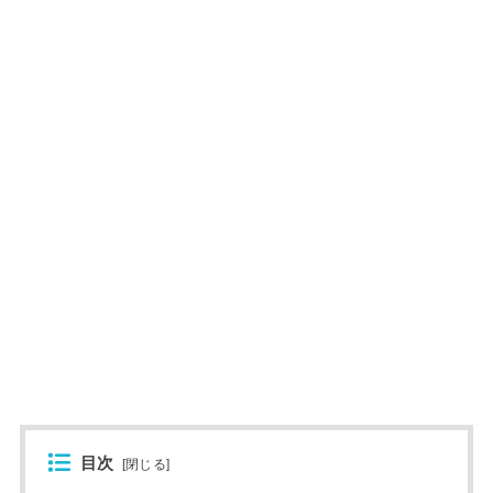
目次
[
閉じる
]