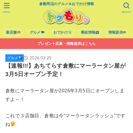
倉敷周辺のグルメ＆おでかけ情報
MENU
SEARCH
新店舗
グルメ🍽
おでかけ
番組情報
情報提供✉
プレゼント応募・情報提供はこちら
2026.02.25
グルメ
【速報!!!】あちてらす倉敷にマーラータン屋が
3月5日オープン予定！
倉敷にマーラータン屋が2026年3月5日にオープンしま
すよ～！
これで３店舗目、倉敷は今“マーラータンラッシュ”です
ね