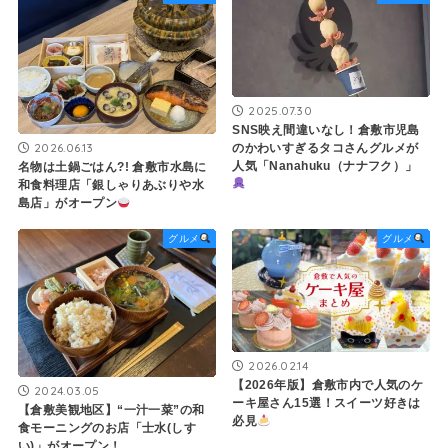
2025.07.30
SNS映え間違いなし！倉敷市児島
2026.06.13
のかわいすぎるタコさんグルメが
人気「Nanahuku（ナナフク）」
名物は土鍋ごはん?! 倉敷市水島に
和食料理店「銀しゃりあぶりや水
島店」がオープン
グルメ
グルメ
2026.02.14
【2026年版】倉敷市内で人気のケ
2024.03.05
ーキ屋さん15選！スイーツ好きは
【倉敷美観地区】“一汁一菜”の和
必見
食モーニングのお店「士水(しす
い)」がオープン！