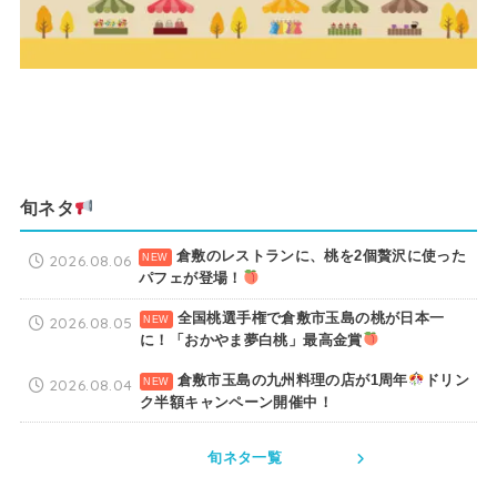
旬ネタ
倉敷のレストランに、桃を2個贅沢に使った
2026.08.06
パフェが登場！
全国桃選手権で倉敷市玉島の桃が日本一
2026.08.05
に！「おかやま夢白桃」最高金賞
倉敷市玉島の九州料理の店が1周年
ドリン
2026.08.04
ク半額キャンペーン開催中！
旬ネタ一覧