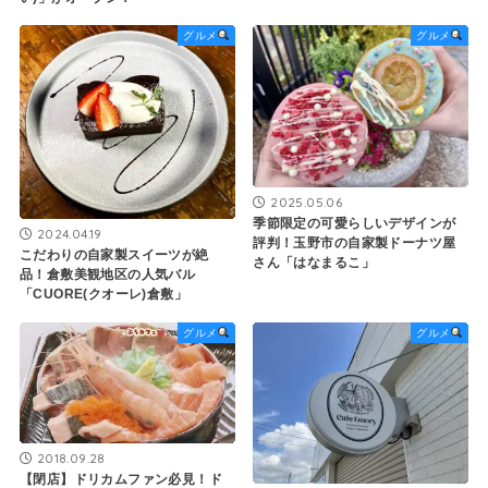
グルメ
グルメ
2025.05.06
季節限定の可愛らしいデザインが
2024.04.19
評判！玉野市の自家製ドーナツ屋
こだわりの自家製スイーツが絶
さん「はなまるこ」
品！倉敷美観地区の人気バル
「CUORE(クオーレ)倉敷」
グルメ
グルメ
2018.09.28
【閉店】ドリカムファン必見！ド