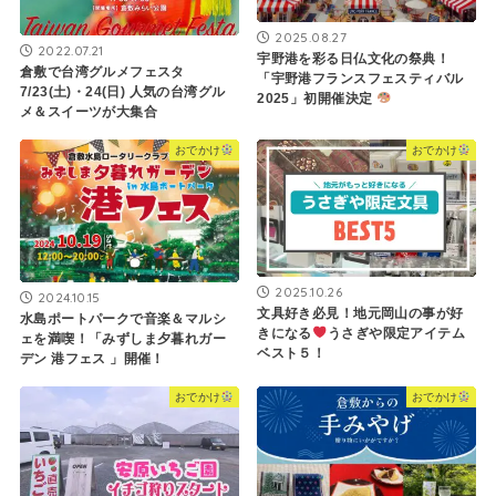
2025.08.27
2022.07.21
宇野港を彩る日仏文化の祭典！
倉敷で台湾グルメフェスタ
「宇野港フランスフェスティバル
7/23(土)・24(日) 人気の台湾グル
2025」初開催決定
メ＆スイーツが大集合
おでかけ
おでかけ
2025.10.26
2024.10.15
文具好き必見！地元岡山の事が好
水島ポートパークで音楽＆マルシ
きになる
うさぎや限定アイテム
ェを満喫！「みずしま夕暮れガー
ベスト５！
デン 港フェス 」開催！
おでかけ
おでかけ