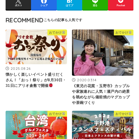
ポスト
シェア
はてブ
送る
Pocket
RECOMMEND
おでかけ
おでかけ
2025.08.26
懐かしく楽しいイベント盛りだく
2020.03.14
さん！「おっ！祭り」が8月30日・
31日にアリオ倉敷で開催
《東児の花窯・玉野市》カップル
や家族連れに人気！瀬戸内の絶景
を眺めながら備前焼のマグカップ
や茶碗づくり
おでかけ
おでかけ