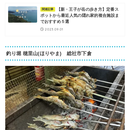
【新・王子が岳の歩き方】定番ス
関連記事
ポットから最近人気の隠れ家的複合施設ま
でおすすめ５選
2023.09.01
釣り堀 穂里山(ほりやま) 総社市下倉