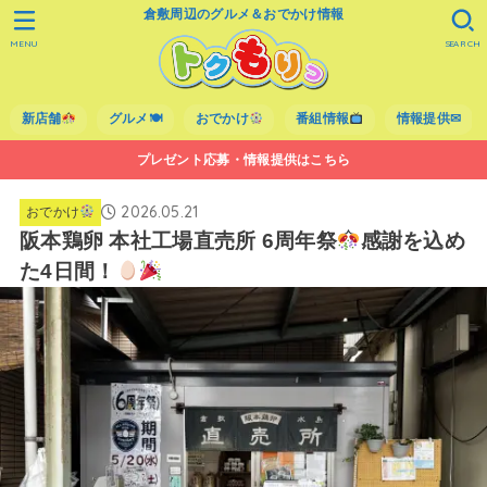
倉敷周辺のグルメ＆おでかけ情報
MENU
SEARCH
新店舗
グルメ🍽
おでかけ
番組情報
情報提供✉
プレゼント応募・情報提供はこちら
2026.05.21
おでかけ
阪本鶏卵 本社工場直売所 6周年祭
感謝を込め
た4日間！