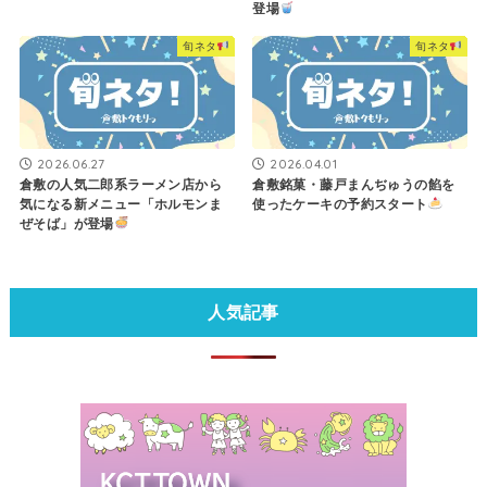
登場
旬ネタ
旬ネタ
2026.06.27
2026.04.01
倉敷の人気二郎系ラーメン店から
倉敷銘菓・藤戸まんぢゅうの餡を
気になる新メニュー「ホルモンま
使ったケーキの予約スタート
ぜそば」が登場
人気記事