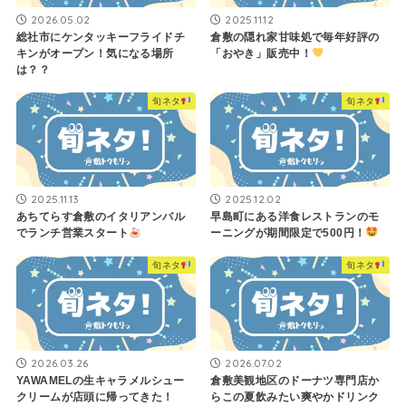
2026.05.02
2025.11.12
総社市にケンタッキーフライドチ
倉敷の隠れ家甘味処で毎年好評の
キンがオープン！気になる場所
「おやき」販売中！
は？？
旬ネタ
旬ネタ
2025.11.13
2025.12.02
あちてらす倉敷のイタリアンバル
早島町にある洋食レストランのモ
でランチ営業スタート
ーニングが期間限定で500円！
旬ネタ
旬ネタ
2026.03.26
2026.07.02
YAWAMELの生キャラメルシュー
倉敷美観地区のドーナツ専門店か
クリームが店頭に帰ってきた！
らこの夏飲みたい爽やかドリンク