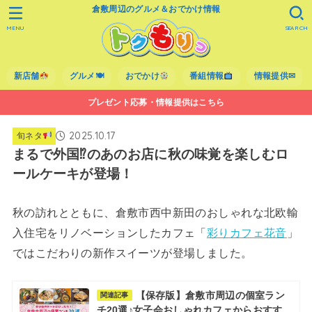
倉敷周辺のグルメ＆おでかけ情報
MENU
SEARCH
新店舗
グルメ🍽
おでかけ
番組情報
情報提供✉
プレゼント応募・情報提供はこちら
2025.10.17
旬ネタ
まるで外国⁉のあのお店に秋の味覚を楽しむロ
ールケーキが登場！
秋の訪れとともに、倉敷市西中新田のおしゃれな北欧輸
入住宅をリノベーションしたカフェ「
彩りカフェ花音
」
ではこだわりの新作スイーツが登場しました。
【保存版】倉敷市周辺の個室ラン
関連記事
チ20選♪女子会おしゃれカフェからおすす