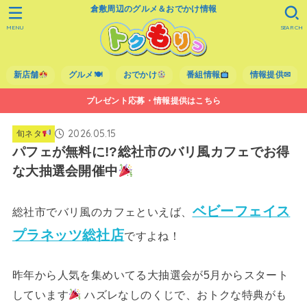
倉敷周辺のグルメ＆おでかけ情報
MENU
SEARCH
新店舗
グルメ🍽
おでかけ
番組情報
情報提供✉
プレゼント応募・情報提供はこちら
2026.05.15
旬ネタ
パフェが無料に!?総社市のバリ風カフェでお得
な大抽選会開催中
ベビーフェイス
総社市でバリ風のカフェといえば、
プラネッツ総社店
ですよね！
昨年から人気を集めいてる大抽選会が5月からスタート
しています
ハズレなしのくじで、おトクな特典がも