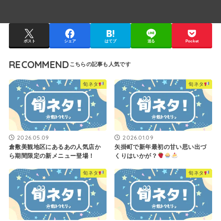
ポスト
シェア
はてブ
送る
Pocket
RECOMMEND
旬ネタ
旬ネタ
2026.05.09
2026.01.09
倉敷美観地区にあるあの人気店か
矢掛町で新年最初の甘い思い出づ
ら期間限定の新メニュー登場！
くりはいかが？
旬ネタ
旬ネタ