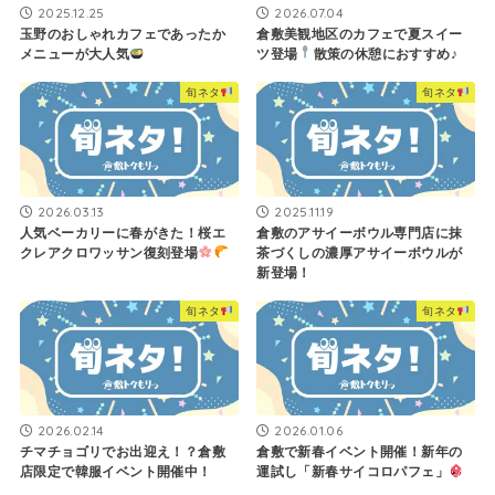
2025.12.25
2026.07.04
玉野のおしゃれカフェであったか
倉敷美観地区のカフェで夏スイー
メニューが大人気
ツ登場
散策の休憩におすすめ♪
旬ネタ
旬ネタ
2026.03.13
2025.11.19
人気ベーカリーに春がきた！桜エ
倉敷のアサイーボウル専門店に抹
クレアクロワッサン復刻登場
茶づくしの濃厚アサイーボウルが
新登場！
旬ネタ
旬ネタ
2026.02.14
2026.01.06
チマチョゴリでお出迎え！？倉敷
倉敷で新春イベント開催！新年の
店限定で韓服イベント開催中！
運試し「新春サイコロパフェ」