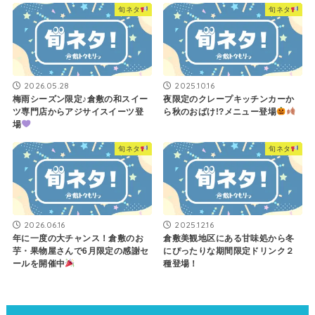
旬ネタ
旬ネタ
2026.05.28
2025.10.16
梅雨シーズン限定♪倉敷の和スイー
夜限定のクレープキッチンカーか
ツ専門店からアジサイスイーツ登
ら秋のおばけ!?メニュー登場
場
旬ネタ
旬ネタ
2026.06.16
2025.12.16
年に一度の大チャンス！倉敷のお
倉敷美観地区にある甘味処から冬
芋・果物屋さんで6月限定の感謝セ
にぴったりな期間限定ドリンク２
ールを開催中
種登場！