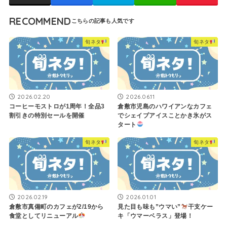
RECOMMEND
旬ネタ
旬ネタ
2026.02.20
2026.06.11
コーヒーモストロが1周年！全品3
倉敷市児島のハワイアンなカフェ
割引きの特別セールを開催
でシェイブアイスことかき氷がス
タート
旬ネタ
旬ネタ
2026.02.19
2026.01.01
倉敷市真備町のカフェが2/19から
見た目も味も”ウマい”
干支ケー
食堂としてリニューアル
キ「ウマーベラス」登場！