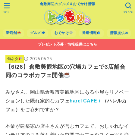
倉敷周辺のグルメ＆おでかけ情報
MENU
SEARCH
新店舗
グルメ🍽
おでかけ
番組情報
情報提供✉
プレゼント応募・情報提供はこちら
2026.06.23
旬ネタ
【6/26】倉敷美観地区の穴場カフェで3店舗合
同のコラボカフェ開催
みなさん、岡山県倉敷市美観地区にある小屋をリノベー
ションした隠れ家的なカフェ
harel CAFE＋
（ハレルカ
フェ）
をご存知ですか？
本業が建築家の店主さんが営むカフェで、おしゃれなイ
ンテリアのある落ち着いた空間でカフェやスイーツを楽