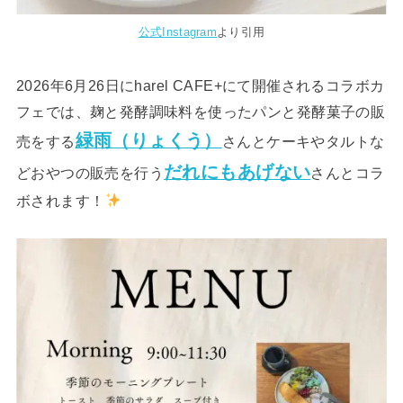
公式Instagram
より引用
2026年6月26日にharel CAFE+にて開催されるコラボカ
フェでは、麹と発酵調味料を使ったパンと発酵菓子の販
緑雨（りょくう）
売をする
さんとケーキやタルトな
だれにもあげない
どおやつの販売を行う
さんとコラ
ボされます！