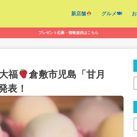
新店舗
グルメ🍽
お
プレゼント応募・情報提供はこちら
大福
倉敷市児島「甘月
発表！