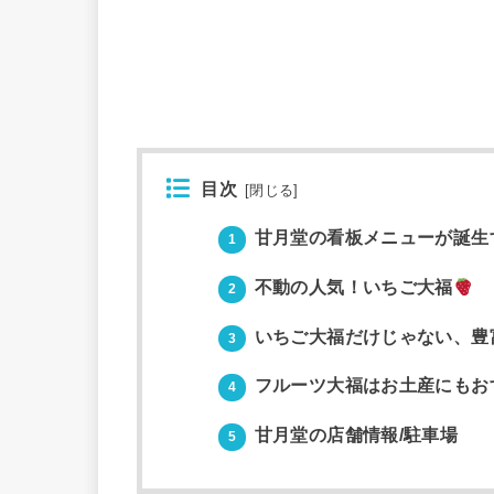
目次
[
閉じる
]
甘月堂の看板メニューが誕生
1
不動の人気！いちご大福
2
いちご大福だけじゃない、豊
3
フルーツ大福はお土産にもお
4
甘月堂の店舗情報/駐車場
5