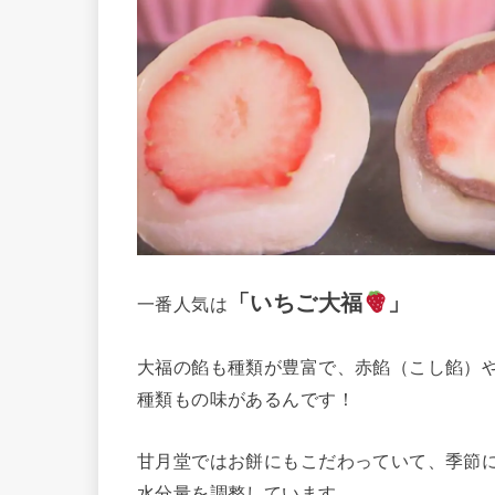
「いちご大福
」
一番人気は
大福の餡も種類が豊富で、赤餡（こし餡）
種類もの味があるんです！
甘月堂ではお餅にもこだわっていて、季節
水分量を調整しています。