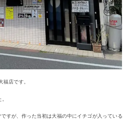
の大福店です。
た。
ツですが、作った当初は大福の中にイチゴが入っている
。