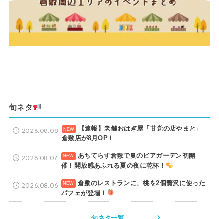
旬ネタ
【速報】老舗おはぎ屋「甘党の店やまと」
2026.08.08
倉敷店が8月OP！
あちてらす倉敷で夏のビアガーデン初開
2026.08.07
催！開放感あふれる夏の夜に乾杯！
倉敷のレストランに、桃を2個贅沢に使った
2026.08.06
パフェが登場！
旬ネタ一覧