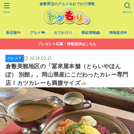
倉敷周辺のグルメ＆おでかけ情報
MENU
SEARCH
新店舗
グルメ🍽
おでかけ
番組情報
情報提供✉
プレゼント応募・情報提供はこちら
2024.02.21
グルメ
倉敷美観地区の「冨來屋本舗（とらいやほん
ぽ） 別館」。岡山県産にこだわったカレー専門
店！カツカレーも満腹サイズ