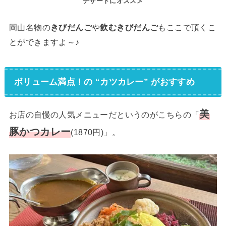
デザートにオススメ
岡山名物の
きびだんご
や
飲むきびだんご
もここで頂くこ
とができますよ～♪
ボリューム満点！の “カツカレー” がおすすめ
美
お店の自慢の人気メニューだというのがこちらの「
豚かつカレー
(1870円)」。