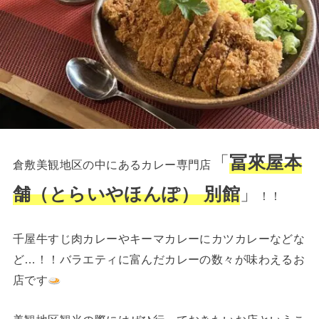
「
冨來屋本
倉敷美観地区の中にあるカレー専門店
舗（とらいやほんぽ） 別館
」
！！
千屋牛すじ肉カレーやキーマカレーにカツカレーなどな
ど…！！バラエティに富んだカレーの数々が味わえるお
店です