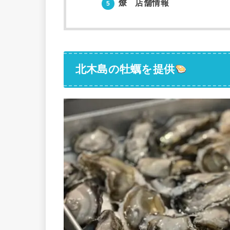
燎 店舗情報
5
北木島の牡蠣を提供