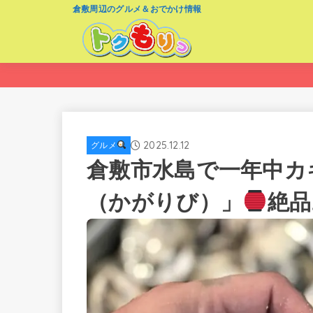
倉敷周辺のグルメ＆おでかけ情報
2025.12.12
グルメ
倉敷市水島で一年中カ
（かがりび）」
絶品