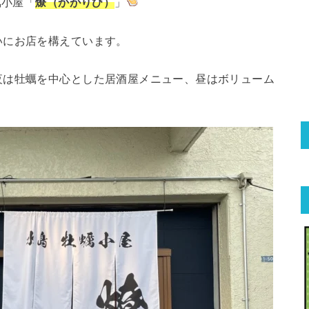
蠣小屋「
燎（かがりび）
」
いにお店を構えています。
夜は牡蠣を中心とした居酒屋メニュー、昼はボリューム