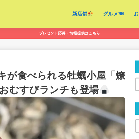
新店舗
グルメ🍽
お
プレゼント応募・情報提供はこちら
キが食べられる牡蠣小屋「燎
おむすびランチも登場