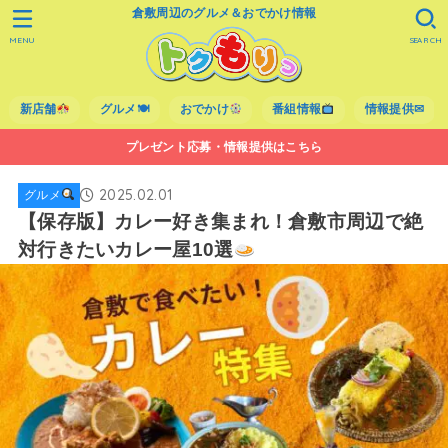
倉敷周辺のグルメ＆おでかけ情報
MENU
SEARCH
新店舗
グルメ🍽
おでかけ
番組情報
情報提供✉
プレゼント応募・情報提供はこちら
2025.02.01
グルメ
【保存版】カレー好き集まれ！倉敷市周辺で絶
対行きたいカレー屋10選