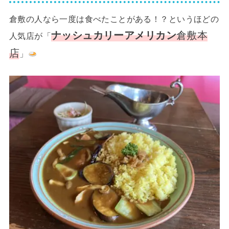
倉敷の人なら一度は食べたことがある！？というほどの
ナッシュカリーアメリカン
倉敷本
人気店が「
店
」