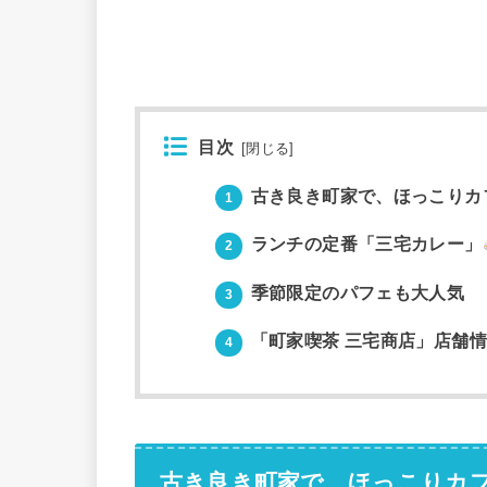
目次
[
閉じる
]
古き良き町家で、ほっこりカ
1
ランチの定番「三宅カレー」
2
季節限定のパフェも大人気
3
「町家喫茶 三宅商店」店舗
4
古き良き町家で、ほっこりカ