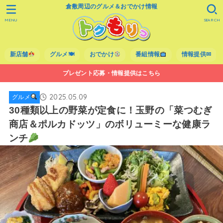
倉敷周辺のグルメ＆おでかけ情報
MENU
SEARCH
新店舗
グルメ🍽
おでかけ
番組情報
情報提供✉
プレゼント応募・情報提供はこちら
2025.05.09
グルメ
30種類以上の野菜が定食に！玉野の「菜つむぎ
商店＆ポルカドッツ」のボリューミーな健康ラ
ンチ