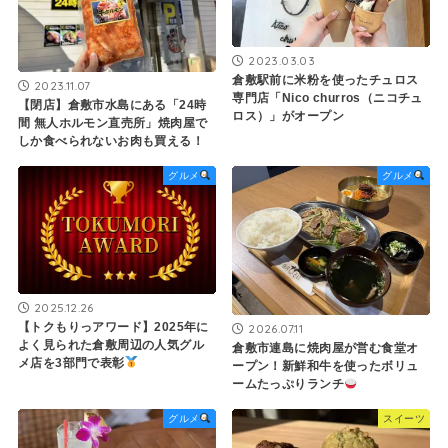
2023.03.03
倉敷駅前に米粉を使ったチュロス
2023.11.07
専門店「Nico churros（ニコチュ
【閉店】倉敷市水島にある「24時
ロス）」がオープン
間 無人ホルモン直売所」焼肉屋で
しか食べられないお肉も買える！
グルメ
グルメ
2025.12.26
【トクもりっアワード】2025年に
2026.07.11
よく見られた倉敷周辺の人気グル
倉敷市連島に焼肉屋が営む食堂オ
メ店を3部門で表彰
ープン！新鮮和牛を使ったボリュ
ームたっぷりランチ
グルメ
スイーツ