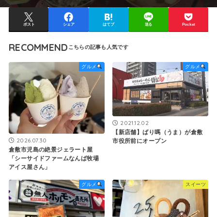
ポスト
シェア
はてブ
送る
Pocket
RECOMMEND
グルメ
グルメ
2021.12.02
【新店舗】ばり嗎（うま）が倉敷
2026.07.30
市役所前にオープン
倉敷市児島の絶景ジェラート屋
「シーサイドファームなんば牧場
アイス屋さん」
グルメ
スイーツ