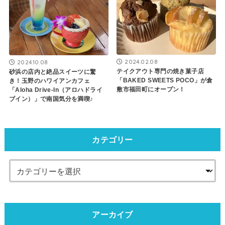
2024.02.08
2024.10.08
テイクアウト専門の焼き菓子店
砂浜の店内と絶品スイーツに驚
「BAKED SWEETS POCO」が倉
き！玉野のハワイアンカフェ
敷市福田町にオープン！
「Aloha Drive-In（アロハドライ
ブイン）」で南国気分を満喫♪
カテゴリー
アーカイブ