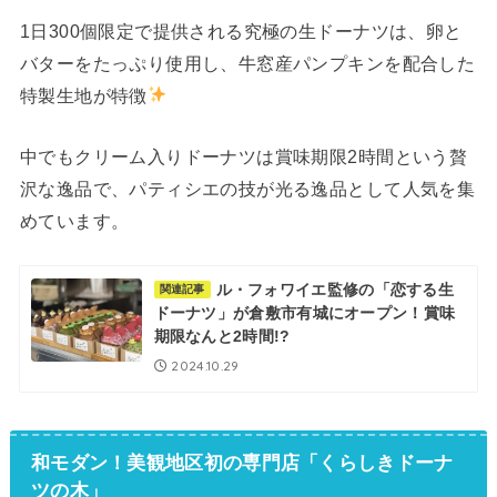
1日300個限定で提供される究極の生ドーナツは、卵と
バターをたっぷり使用し、牛窓産パンプキンを配合した
特製生地が特徴
中でもクリーム入りドーナツは賞味期限2時間という贅
沢な逸品で、パティシエの技が光る逸品として人気を集
めています。
ル・フォワイエ監修の「恋する生
関連記事
ドーナツ」が倉敷市有城にオープン！賞味
期限なんと2時間!?
2024.10.29
和モダン！美観地区初の専門店「くらしきドーナ
ツの木」