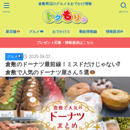
倉敷周辺のグルメ＆おでかけ情報
MENU
SEARCH
新店舗
グルメ🍽
おでかけ
番組情報
情報提供✉
プレゼント応募・情報提供はこちら
2025.06.07
グルメ
倉敷のドーナツ最前線！ミスドだけじゃない⁉
倉敷で人気のドーナツ屋さん５選