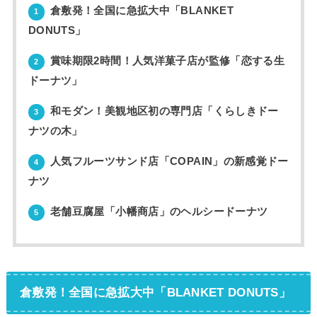
倉敷発！全国に急拡大中「BLANKET
1
DONUTS」
賞味期限2時間！人気洋菓子店が監修「恋する生
2
ドーナツ」
和モダン！美観地区初の専門店「くらしきドー
3
ナツの木」
人気フルーツサンド店「COPAIN」の新感覚ドー
4
ナツ
老舗豆腐屋「小幡商店」のヘルシードーナツ
5
倉敷発！全国に急拡大中「
BLANKET DONUTS」