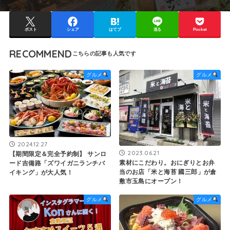
ポスト
シェア
はてブ
送る
Pocket
RECOMMEND
グルメ
グルメ
2024.12.27
2023.06.21
【期間限定＆完全予約制】 サンロ
素材にこだわり。おにぎりとお弁
ード吉備路「ズワイガニランチバ
当のお店「米と海苔 國三郎」が倉
イキング」が大人気！
敷市玉島にオープン！
グルメ
グルメ