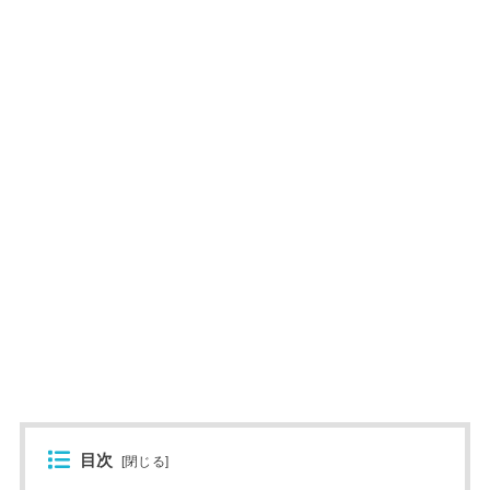
目次
[
閉じる
]