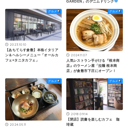
GARDEN」のデニムドリンク
グルメ
グルメ
2023.10.10
【あちてらす倉敷】本格イタリア
2024.11.07
ン＆ヘルシーメニュー「オールカ
フェ×タニタカフェ」
人気レストラン手がける『根本商
店』のラーメン屋「拉麺 根本商
店」が倉敷市下庄にオープン！
グルメ
グルメ
2018.09.14
【閉店】読書を楽しむカフェ 珈
2024.05.11
琲蔵