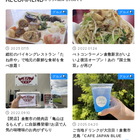
グルメ
グルメ
2023.07.13
2022.01.26
総社のバイキングレストラン「た
べトコンラーメン倉敷新京がいよ
ね井や」で地元の新鮮な食材を食
いよ復活オープン！あの『国士無
べ放題！
双』が再び
グルメ
グルメ
2022.09.10
【閉店】倉敷市の焼肉店「亀山ほ
2025.06.20
るもんず」に自販機登場!!お店で人
気の味噌味のお肉がずらり
ご当地ドリンクが大注目！倉敷市
児島「CAFE JAPAN BLUE