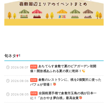
旬ネタ
あちてらす倉敷で夏のビアガーデン初開
2026.08.07
催！開放感あふれる夏の夜に乾杯！
倉敷のレストランに、桃を2個贅沢に使った
2026.08.06
パフェが登場！
全国桃選手権で倉敷市玉島の桃が日本一
2026.08.05
に！「おかやま夢白桃」最高金賞