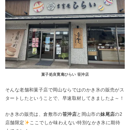
菓子処良寛庵ひらい 笹沖店
そんな老舗和菓子店で岡山ならではのかき氷の販売がス
タートしたということで、早速取材してきましたよ～！
かき氷の販売は、倉敷市の
笹沖店
と岡山市の
妹尾店
の2
店舗限定
ここでしか味わえない特別なかき氷に期待