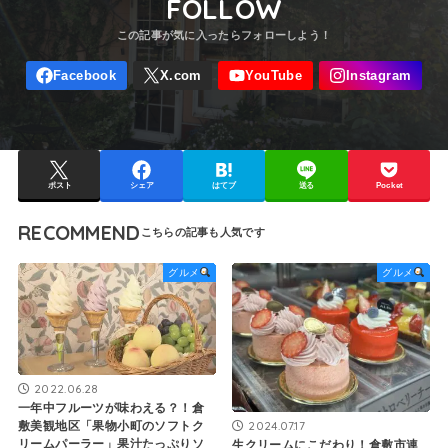
FOLLOW
ポスト
シェア
はてブ
送る
Pocket
RECOMMEND
グルメ
グルメ
2022.06.28
一年中フルーツが味わえる？！倉
2024.07.17
敷美観地区「果物小町のソフトク
リームパーラー」果汁たっぷりソ
生クリームにこだわり！倉敷市連