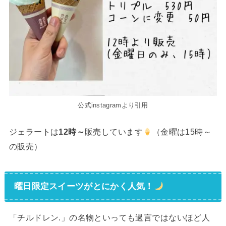
公式instagramより引用
ジェラートは
12時～
販売しています
（金曜は15時～
の販売）
曜日限定スイーツがとにかく人気！
「チルドレン.」の名物といっても過言ではないほど人