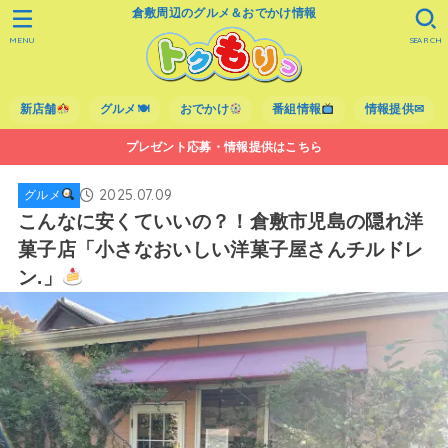
倉敷周辺のグルメ＆おでかけ情報
MENU
SEARCH
新店舗
グルメ🍽
おでかけ
番組情報
情報提供✉
プレゼント応募・情報提供はこちら
2025.07.09
グルメ
こんなに安くていいの？！倉敷市児島の隠れ洋
菓子店「小さなおいしい洋菓子屋さんチルドレ
ン.」