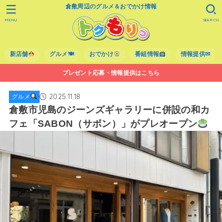
倉敷周辺のグルメ＆おでかけ情報
MENU
SEARCH
新店舗
グルメ🍽
おでかけ
番組情報
情報提供✉
プレゼント応募・情報提供はこちら
2025.11.18
グルメ
倉敷市児島のジーンズギャラリーに併設の和カ
フェ「SABON（サボン）」がプレオープン