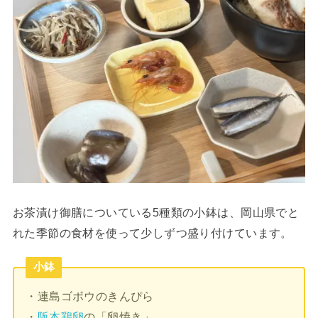
お茶漬け御膳についている5種類の小鉢は、岡山県でと
れた季節の食材を使って少しずつ盛り付けています。
小鉢
・連島ゴボウのきんぴら
・
阪本鶏卵
の「卵焼き」