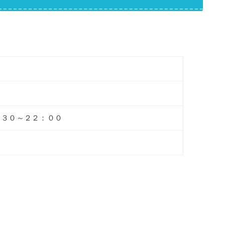
：３０～２２：００