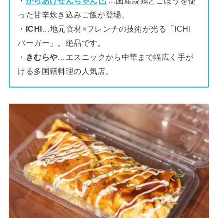
・
からあげぜんちゃん
…国産親鶏とごぼうを使
った甘辛炊き込みご飯が登場。
・
ICHI
…地元食材×フレンチの技術が光る「ICHI
バーガー」。絶品です。
・
きむらや
…エスニックから中華まで幅広く手が
ける多国籍料理の人気店。