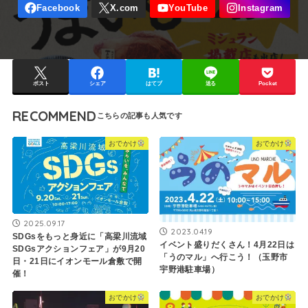
ポスト
シェア
はてブ
送る
Pocket
RECOMMEND
おでかけ
おでかけ
2025.09.17
2023.04.19
SDGsをもっと身近に「高梁川流域
イベント盛りだくさん！4月22日は
SDGsアクションフェア」が9月20
「うのマル」へ行こう！（玉野市
日・21日にイオンモール倉敷で開
宇野港駐車場）
催！
おでかけ
おでかけ