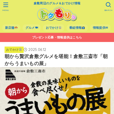
倉敷周辺のグルメ＆おでかけ情報
MENU
SEARCH
新店舗
グルメ🍽
おでかけ
番組情報
情報提供✉
プレゼント応募・情報提供はこちら
2025.06.12
おでかけ
朝から贅沢倉敷グルメを堪能！倉敷三斎市「朝
からうまいもの展」