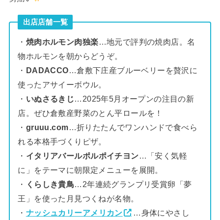
出店店舗一覧
・
焼肉ホルモン肉独楽
…地元で評判の焼肉店。名
物ホルモンを朝からどうぞ。
・
DADACCO
…倉敷下庄産ブルーベリーを贅沢に
使ったアサイーボウル。
・
いぬさるきじ
…2025年5月オープンの注目の新
店。ぜひ倉敷産野菜のとん平ロールを！
・
gruuu.com
…折りたたんでワンハンドで食べら
れる本格手づくりピザ。
・
イタリアバールポルポイチヨン
…「安く気軽
に」をテーマに朝限定メニューを展開。
・
くらしき貴鳥
…2年連続グランプリ受賞卵「夢
王」を使った月見つくねが名物。
・
ナッシュカリーアメリカン
…身体にやさし