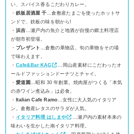
い、スパイス香るこだわりカレー。
・
鉄板居酒屋 千
…倉敷産たまごを使ったホットサ
ンドで、鉄板の味を朝から!
・
浜吉
…瀬戸内の魚介と地酒が自慢の郷土料理店
が朝市初登場。
・
プレザント
…倉敷の果物店。旬の果物をその場
で味わえます。
・
Cafe&Bar KAG
…岡山産素材にこだわったオ
ールドファッションドーナツとチャイ。
・
愛道園
…昭和 30 年創業。焼肉屋がつくる「本気
の赤ワイン煮込み」は必食。
・
Italian Cafe Ramo
…女性に大人気のイタリア
ン。倉敷産レタスのサラダが人気。
・
イタリア料理 はしまや
…瀬戸内の素材本来の
味わいを生かした南イタリア料理。