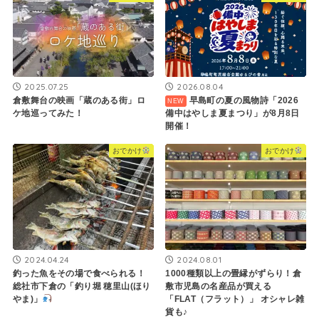
2025.07.25
2026.08.04
倉敷舞台の映画「蔵のある街」ロ
早島町の夏の風物詩「2026
ケ地巡ってみた！
備中はやしま夏まつり」が8月8日
開催！
おでかけ
おでかけ
2024.04.24
2024.08.01
釣った魚をその場で食べられる！
1000種類以上の畳縁がずらり！倉
総社市下倉の「釣り堀 穂里山(ほり
敷市児島の名産品が買える
やま)」
「FLAT（フラット）」 オシャレ雑
貨も♪