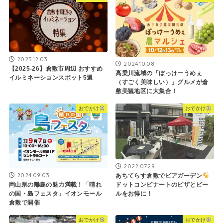
2025.12.03
2024.10.08
【2025-26】倉敷市周辺 おすすめ
高梁川流域の「ぼっけーうめぇ
イルミネーションスポット5選
（すごく美味しい）」グルメが倉
敷美観地区に大集合！
おでかけ
おでかけ
2022.07.29
2024.09.03
あちてらす倉敷でビアガーデン
ドットコンビナートのピザとビー
岡山県の離島の魅力満載！「晴れ
ルをお得に！
の国・島フェスタ」イオンモール
倉敷で開催
おでかけ
おでかけ