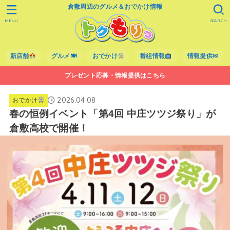
倉敷周辺のグルメ＆おでかけ情報
MENU
SEARCH
新店舗
グルメ🍽
おでかけ
番組情報
情報提供✉
プレゼント応募・情報提供はこちら
2026.04.08
おでかけ
春の恒例イベント「第4回 中庄ツツジ祭り」が
倉敷高校で開催！