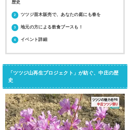
歴史
ツツジ苗木販売で、あなたの庭にも春を
2
地元の方による飲食ブースも！
3
イベント詳細
4
「ツツジ山再生プロジェクト」が紡ぐ、中庄の歴
史