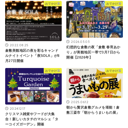
おでかけ
おでかけ
2026.03.03
2022.08.25
幻想的な倉敷の夜「倉敷 春宵あか
倉敷美観地区の夜を彩るキャンド
り」が美観地区一帯で3月7日から
ルナイトイベント「夜SOLA」が8
開催【2026年】
月27日開催
おでかけ
おでかけ
2025.06.12
朝から贅沢倉敷グルメを堪能！倉
2024.12.17
敷三斎市「朝からうまいもの展」
クリスマス雑貨やフードが大集
合！新しいカタチのマルシェ「タ
ーコイズガーデン」開催