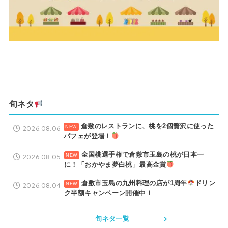
旬ネタ
倉敷のレストランに、桃を2個贅沢に使った
2026.08.06
パフェが登場！
全国桃選手権で倉敷市玉島の桃が日本一
2026.08.05
に！「おかやま夢白桃」最高金賞
倉敷市玉島の九州料理の店が1周年
ドリン
2026.08.04
ク半額キャンペーン開催中！
旬ネタ一覧