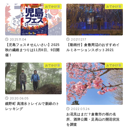
おでかけ
おでかけ
2025.11.04
2021.12.17
【児島フェス＃せんいさい】2025
【動画付】倉敷周辺のおすすめイ
秋の繊維まつりは11月8日、9日開
ルミネーションスポット2021
催！
おでかけ
おでかけ
2020.06.05
鏡野町 高清水トレイルで新緑のト
2022.03.26
レッキング
お花見はまだ？倉敷市の桜の名
所、酒津公園・足高山の開花状況
を調査