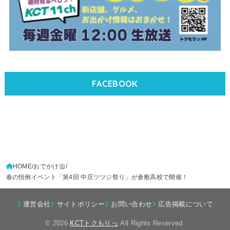
FACEBOOK
HOME
おでかけ
春の恒例イベント「第4回 中庄ツツジ祭り」が倉敷高校で開催！
運営会社
サイトポリシー
お問い合わせ
広告掲載について
© 2026
KCTトクもりっ
All Rights Reserved.