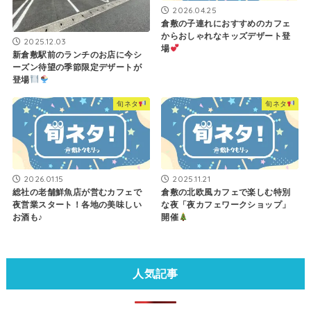
2026.04.25
倉敷の子連れにおすすめのカフェ
からおしゃれなキッズデザート登
2025.12.03
場
新倉敷駅前のランチのお店に今シ
ーズン待望の季節限定デザートが
登場
旬ネタ
旬ネタ
2026.01.15
2025.11.21
総社の老舗鮮魚店が営むカフェで
倉敷の北欧風カフェで楽しむ特別
夜営業スタート！各地の美味しい
な夜「夜カフェワークショップ」
お酒も♪
開催
人気記事