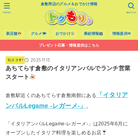
倉敷周辺のグルメ＆おでかけ情報
MENU
SEARCH
新店舗
グルメ🍽
おでかけ
番組情報
情報提供✉
プレゼント応募・情報提供はこちら
2025.11.13
旬ネタ
あちてらす倉敷のイタリアンバルでランチ営業
スタート
「イタリア
倉敷駅近くのあちてらす倉敷南館にある
ンバルLegame -レガーメ-」
。
「イタリアンバルLegame-レガーメ-」は2025年6月に
オープンしたイタリア料理を楽しめるお店