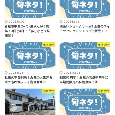
2025.10.02
2025.12.06
倉敷市中島のパン屋さんが６周
四角いシュークリーム⁈ 倉敷のスイ
年！3日と4日に「ありがとう祭」
ーツセレクトショップで販売！
開催！
旬ネタ
旬ネタ
2025.11.26
2026.02.05
牡蠣の季節到来！倉敷の人気洋食
創業60周年！倉敷の老舗中華そば
店でも牡蠣フライ定食登場
が期間限定の特別価格に
旬ネタ
旬ネタ