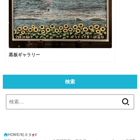
黒板ギャラリー
検索
検
索:
HOME
旬ネタ