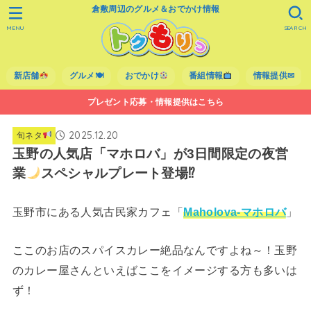
倉敷周辺のグルメ＆おでかけ情報
MENU
SEARCH
新店舗
グルメ🍽
おでかけ
番組情報
情報提供✉
プレゼント応募・情報提供はこちら
2025.12.20
旬ネタ
玉野の人気店「マホロバ」が3日間限定の夜営
業
スペシャルプレート登場⁉
玉野市にある人気古民家カフェ「
Maholova-マホロバ
」
ここのお店のスパイスカレー絶品なんですよね～！玉野
のカレー屋さんといえばここをイメージする方も多いは
ず！