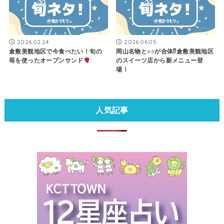
2026.02.24
2026.06.05
倉敷美観地区で今食べたい！旬の
岡山名物と○○が合体⁉倉敷美観地区
苺を使ったオープンサンド
のスイーツ店から新メニュー登
場！
人気記事