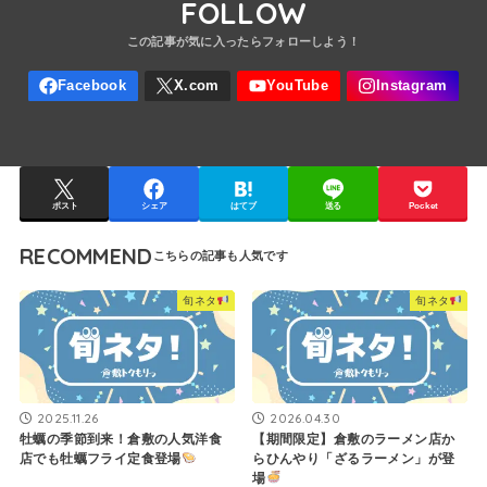
FOLLOW
ポスト
シェア
はてブ
送る
Pocket
RECOMMEND
旬ネタ
旬ネタ
2025.11.26
2026.04.30
牡蠣の季節到来！倉敷の人気洋食
【期間限定】倉敷のラーメン店か
店でも牡蠣フライ定食登場
らひんやり「ざるラーメン」が登
場