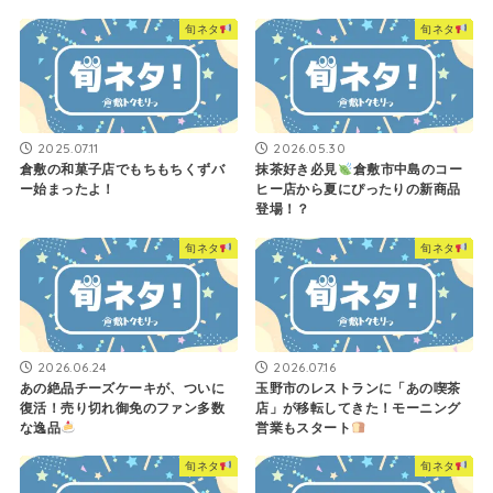
旬ネタ
旬ネタ
2025.07.11
2026.05.30
倉敷の和菓子店でもちもちくずバ
抹茶好き必見
倉敷市中島のコー
ー始まったよ！
ヒー店から夏にぴったりの新商品
登場！？
旬ネタ
旬ネタ
2026.06.24
2026.07.16
あの絶品チーズケーキが、ついに
玉野市のレストランに「あの喫茶
復活！売り切れ御免のファン多数
店」が移転してきた！モーニング
な逸品
営業もスタート
旬ネタ
旬ネタ