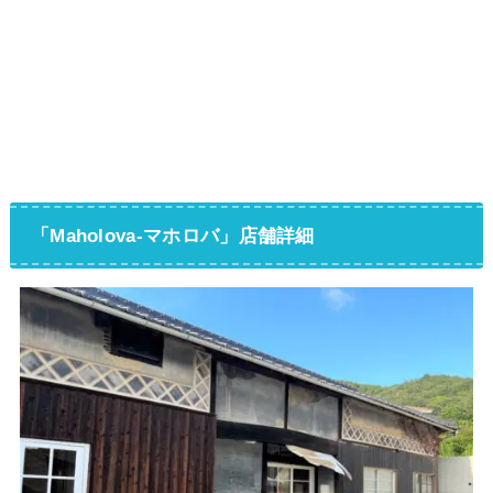
「
Maholova-マホロバ
」店舗詳細