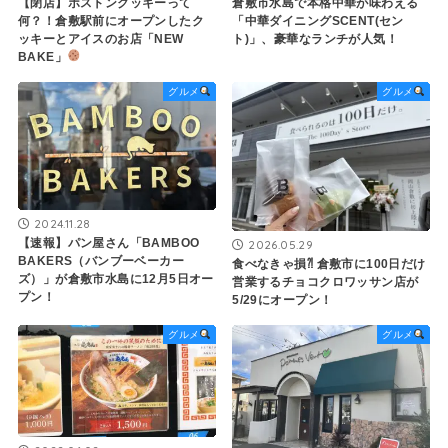
【閉店】ボストンクッキーって
倉敷市水島で本格中華が味わえる
何？！倉敷駅前にオープンしたク
「中華ダイニングSCENT(セン
ッキーとアイスのお店「NEW
ト)」、豪華なランチが人気！
BAKE」
グルメ
グルメ
2024.11.28
【速報】パン屋さん「BAMBOO
2026.05.29
BAKERS（バンブーベーカー
食べなきゃ損⁈ 倉敷市に100日だけ
ズ）」が倉敷市水島に12月5日オー
営業するチョコクロワッサン店が
プン！
5/29にオープン！
グルメ
グルメ