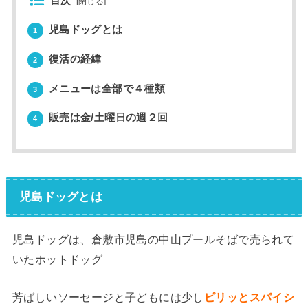
目次
[
閉じる
]
児島ドッグとは
1
復活の経緯
2
メニューは全部で４種類
3
販売は金/土曜日の週２回
4
児島ドッグとは
児島ドッグは、倉敷市児島の中山プールそばで売られて
いたホットドッグ
芳ばしいソーセージと子どもには少し
ピリッとスパイシ