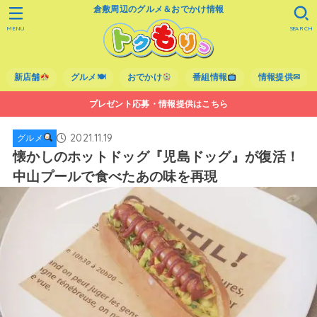
倉敷周辺のグルメ＆おでかけ情報
MENU
SEARCH
新店舗
グルメ🍽
おでかけ
番組情報
情報提供✉
プレゼント応募・情報提供はこちら
2021.11.19
グルメ
懐かしのホットドッグ『児島ドッグ』が復活！
中山プールで食べたあの味を再現