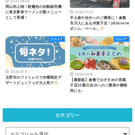
2022.06.02
岡山初上陸！餃籠包の自動販売機
2026.01.27
に東京豚骨ラーメンが新メニュー
として登場！
手土産や自分へのご褒美に！倉敷
市川入にある洋菓子店「pâtisserie
ポンム・ベール」
グルメ
グルメ
2026.07.31
2026.06.16
玉野市のファミレスで木曜限定デ
【最新版】倉敷でおすすめの和菓
ザートビュッフェが大人気?!
子店10選
自分へのご褒美や贈答
用にも♪
カテゴリー