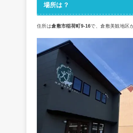
場所は？
住所は
倉敷市稲荷町9-16
で、倉敷美観地区