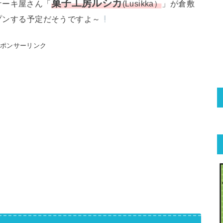
菓子工房ルシカ
ケーキ屋さん「
(Lusikka）
」が倉敷
ープンする予定だそうですよ～
スポンサーリンク