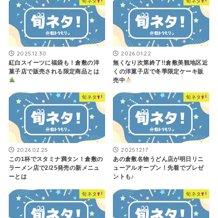
旬ネタ
旬ネタ
2025.12.30
2026.01.22
紅白スイーツに福袋も！倉敷の洋
無くなり次第終了!!倉敷美観地区近
菓子店で販売される限定商品とは
くの洋菓子店で冬季限定ケーキ販
売中
旬ネタ
旬ネタ
2026.02.25
2025.12.17
この1杯でスタミナ満タン！倉敷の
あの倉敷名物うどん店が明日リニ
ラーメン店で2/25発売の新メニュ
ューアルオープン！先着でプレゼ
ーとは
ントも♪
旬ネタ
旬ネタ