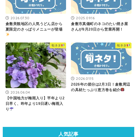
2026.07.30
2025.09.16
倉敷美観地区の人気うどん店から
倉敷市真備町のネコのたい焼き屋
夏限定のさっぱりメニューが登場
さんが9月20日から営業再開！
旬ネタ
旬ネタ
2026.01.15
2026年の節分は2月3日！倉敷周辺
の具材たっぷり恵方巻を紹介
2026.06.04
【中国地方が梅雨入り】平年より2
日早く、昨年より19日遅い梅雨入
り
人気記事