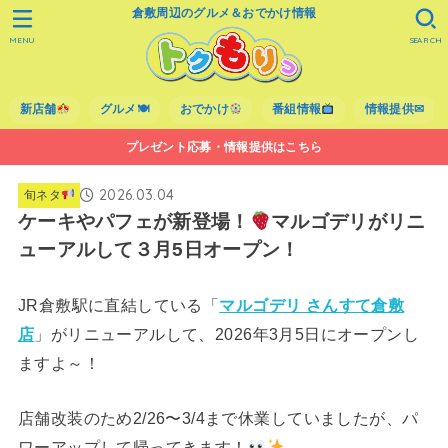
倉敷周辺のグルメ＆おでかけ情報
MENU
SEARCH
新店舗
グルメ🍽
おでかけ
番組情報
情報提供✉
プレゼント応募・情報提供はこちら
2026.03.04
旬ネタ
ケーキやパフェが新登場！
マルゴデリがリニ
ューアルして３月5日オープン！
JR倉敷駅に直結している「
マルゴデリ さんすて倉敷
店
」がリニューアルして、2026年3月5日にオープンし
ますよ～！
店舗改装のため2/26〜3/4まで休業していましたが、パ
ワーアップして帰ってきます！