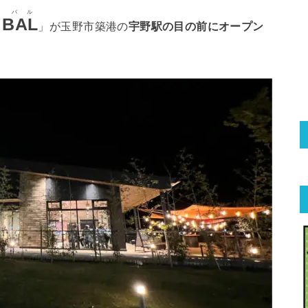
 バル
 BAL
」が玉野市築港の
宇野駅の目の前にオープン