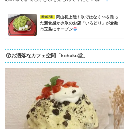
岡山初上陸！氷ではなく○○を削っ
関連記事
た新食感かき氷のお店「いろどり」が倉敷
市玉島にオープン
⑦お洒落なカフェ空間「kohaku堂」