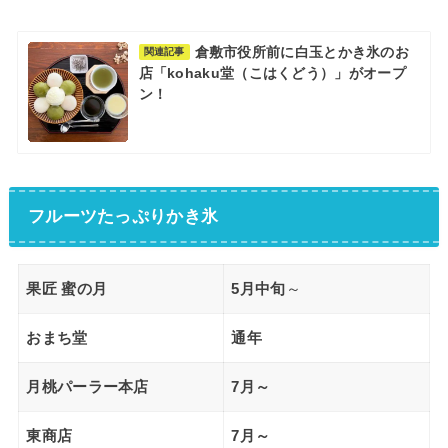
倉敷市役所前に白玉とかき氷のお
関連記事
店「kohaku堂（こはくどう）」がオープ
ン！
フルーツたっぷりかき氷
果匠 蜜の月
5月中旬
～
おまち堂
通年
月桃パーラー本店
7月～
東商店
7月～