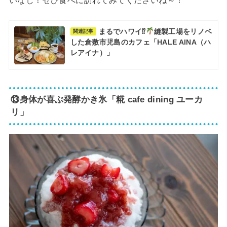
まるでハワイ⁉
縫製工場をリノベ
関連記事
した倉敷市児島のカフェ「HALE AINA（ハ
レアイナ）」
⑬身体が喜ぶ発酵かき氷「糀 cafe dining ユーカ
リ」