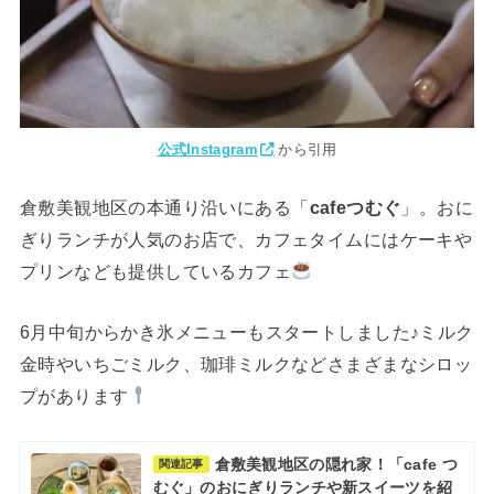
公式Instagram
から引用
倉敷美観地区の本通り沿いにある「
cafeつむぐ
」。おに
ぎりランチが人気のお店で、カフェタイムにはケーキや
プリンなども提供しているカフェ
6月中旬からかき氷メニューもスタートしました♪ミルク
金時やいちごミルク、珈琲ミルクなどさまざまなシロッ
プがあります
倉敷美観地区の隠れ家！「cafe つ
関連記事
むぐ」のおにぎりランチや新スイーツを紹