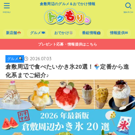
倉敷周辺のグルメ＆おでかけ情報
MENU
SEARCH
新店舗
グルメ🍽
おでかけ
番組情報
情報提供✉
プレゼント応募・情報提供はこちら
2026.07.03
グルメ
倉敷周辺で食べたいかき氷20選！
定番から進
化系までご紹介♪