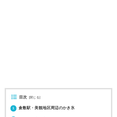
目次
[
閉じる
]
倉敷駅・美観地区周辺のかき氷
1