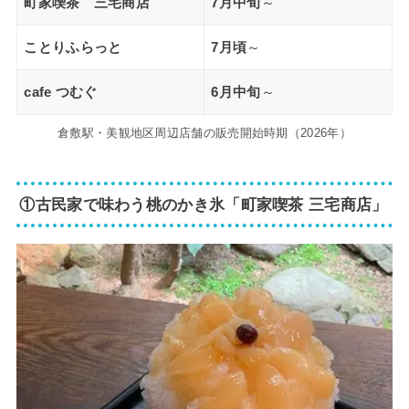
町家喫茶 三宅商店
7月中旬
～
ことりふらっと
7月頃
～
cafe つむぐ
6月中旬
～
倉敷駅・美観地区周辺店舗の販売開始時期（2026年）
①古民家で味わう桃のかき氷「町家喫茶 三宅商店」