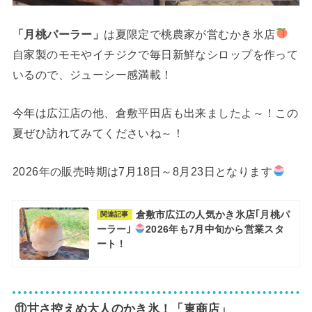
「月桃パーラー」
は夏限定で桃農家が営むかき氷店
自家製のモモやイチジクで毎日新鮮なシロップを作って
いるので、ジューシー感満載！
今年は広江店の他、倉敷平田店も出来ましたよ～！この
夏ぜひ訪れてみてくださいね～！
2026年の販売時期は7月18日～8月23日となります
倉敷市広江の人気かき氷店｢月桃パ
関連記事
ーラー｣
2026年も7月中旬から営業スタ
ート！
⑪甘さ控えめ大人のかき氷！「東商店」