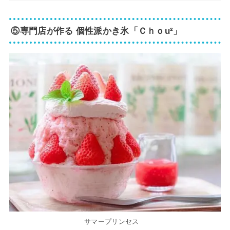
⑤専門店が作る 個性派かき氷「Ｃｈｏu²」
サマープリンセス