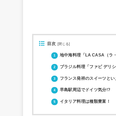
目次
[
閉じる
]
地中海料理「LA CASA（ラ
1
ブラジル料理「ファビ デリシ
2
フランス発祥のスイーツといえ
3
早島駅周辺でドイツ気分!?
4
イタリア料理は種類豊富！
5