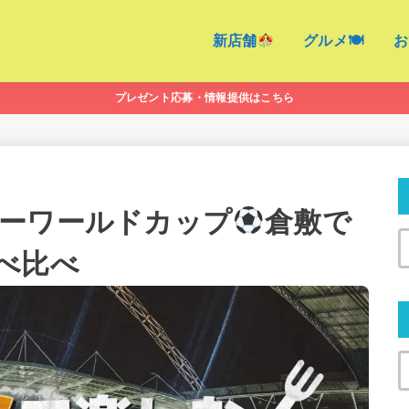
新店舗
グルメ🍽
お
プレゼント応募・情報提供はこちら
ーワールドカップ
倉敷で
べ比べ