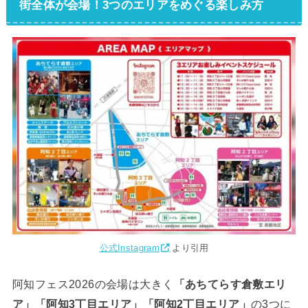
街全体が会場！3つのエリアをめぐる楽しみ方
公式Instagram
より引用
阿知フェス2026の会場は大きく
「あちてらす倉敷エリ
ア」「阿知3丁目エリア」「阿知2丁目エリア」
の3つに