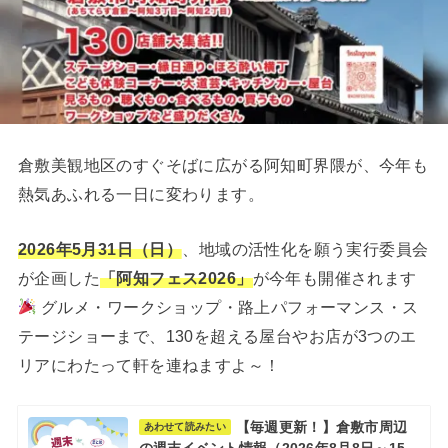
倉敷美観地区のすぐそばに広がる阿知町界隈が、今年も
熱気あふれる一日に変わります。
2026年5月31日（日）
、地域の活性化を願う実行委員会
が企画した
「阿知フェス2026」
が今年も開催されます
グルメ・ワークショップ・路上パフォーマンス・ス
テージショーまで、130を超える屋台やお店が3つのエ
リアにわたって軒を連ねますよ～！
【毎週更新！】倉敷市周辺
あわせて読みたい
の週末イベント情報（2026年8月8日～15