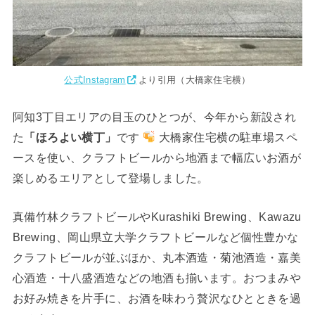
公式Instagram
より引用（大橋家住宅横）
阿知3丁目エリアの目玉のひとつが、今年から新設され
た
「ほろよい横丁」
です
大橋家住宅横の駐車場スペ
ースを使い、クラフトビールから地酒まで幅広いお酒が
楽しめるエリアとして登場しました。
真備竹林クラフトビールやKurashiki Brewing、Kawazu
Brewing、岡山県立大学クラフトビールなど個性豊かな
クラフトビールが並ぶほか、丸本酒造・菊池酒造・嘉美
心酒造・十八盛酒造などの地酒も揃います。おつまみや
お好み焼きを片手に、お酒を味わう贅沢なひとときを過