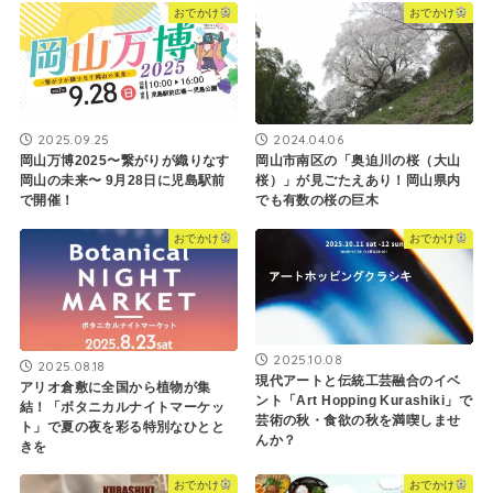
おでかけ
おでかけ
2025.09.25
2024.04.06
岡山万博2025〜繋がりが織りなす
岡山市南区の「奥迫川の桜（大山
岡山の未来〜 9月28日に児島駅前
桜）」が見ごたえあり！岡山県内
で開催！
でも有数の桜の巨木
おでかけ
おでかけ
2025.10.08
2025.08.18
現代アートと伝統工芸融合のイベ
アリオ倉敷に全国から植物が集
ント「Art Hopping Kurashiki」で
結！「ボタニカルナイトマーケッ
芸術の秋・食欲の秋を満喫しませ
ト」で夏の夜を彩る特別なひとと
んか？
きを
おでかけ
おでかけ