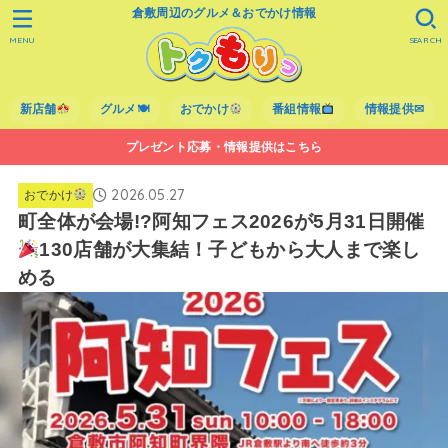
倉敷周辺のグルメ＆おでかけ情報
MENU
SEARCH
新店舗
グルメ🍽
おでかけ
番組情報
情報提供✉
プレゼント応募・情報提供はこちら
2026.05.27
おでかけ
町全体が会場!?阿知フェス2026が5月31日開催
130店舗が大集結！子どもから大人まで楽し
める