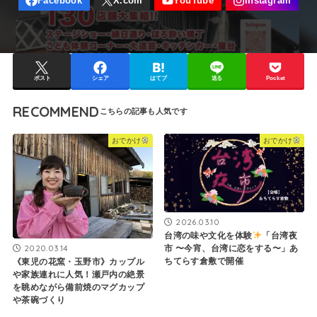
ポスト
シェア
はてブ
送る
Pocket
RECOMMEND
おでかけ
おでかけ
2026.03.10
台湾の味や文化を体験
「台湾夜
2020.03.14
市 〜今宵、台湾に恋をする〜」あ
ちてらす倉敷で開催
《東児の花窯・玉野市》カップル
や家族連れに人気！瀬戸内の絶景
を眺めながら備前焼のマグカップ
や茶碗づくり