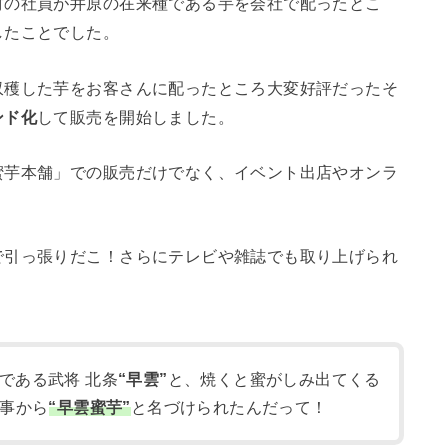
材の社員が井原の在来種である芋を会社で配ったとこ
したことでした。
収穫した芋をお客さんに配ったところ大変好評だったそ
ンド化
して販売を開始しました。
蜜芋本舗」での販売だけでなく、イベント出店やオンラ
で引っ張りだこ！さらにテレビや雑誌でも取り上げられ
である武将 北条
“早雲”
と、焼くと蜜がしみ出てくる
事から
“早雲蜜芋”
と名づけられたんだって！