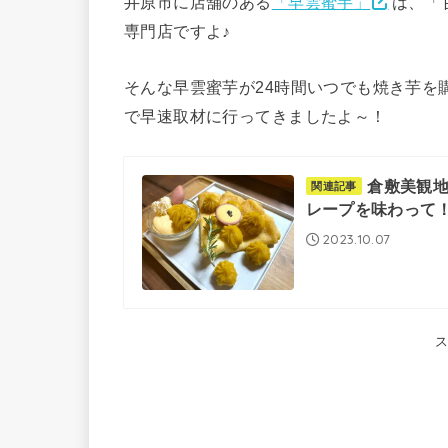
井原市に店舗のある
「早雲蜜芋」
は、「
専門店ですよ♪
そんな早雲蜜芋が24時間いつでも焼き芋を
で早速取材に行ってきましたよ～！
倉敷美観
関連記事
レープを味わって
2023.10.07