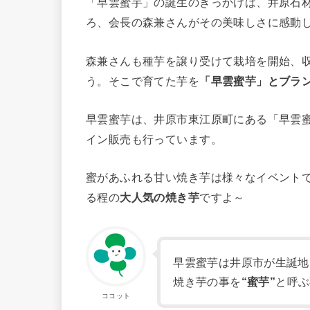
「早雲蜜芋」の誕生のきっかけは、井原石
ろ、会長の森兼さんがその美味しさに感動
森兼さんも種芋を譲り受けて栽培を開始、
う。そこで育てた芋を
「早雲蜜芋」とブラ
早雲蜜芋は、井原市東江原町にある「早雲
イン販売も行っています。
蜜があふれる甘い焼き芋は様々なイベント
る程の
大人気の焼き芋
ですよ～
早雲蜜芋は井原市が生誕地
焼き芋の事を
“蜜芋”
と呼ぶ
ココット