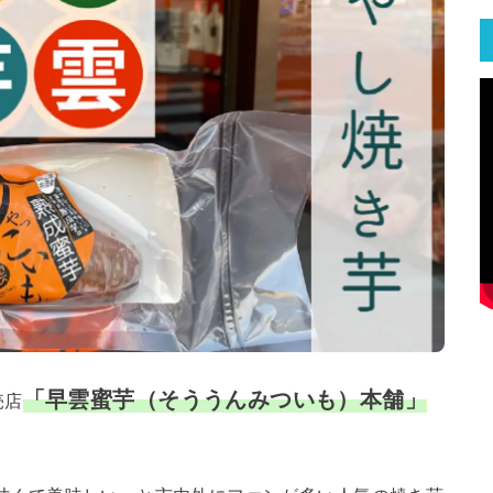
「早雲蜜芋（そううんみついも）本舗」
売店