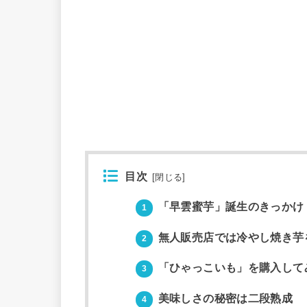
目次
[
閉じる
]
「早雲蜜芋」誕生のきっかけ
1
無人販売店では冷やし焼き芋
2
「ひゃっこいも」を購入して
3
美味しさの秘密は二段熟成
4