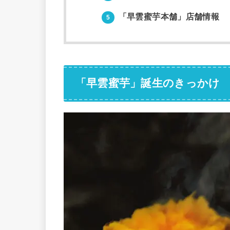
「早雲蜜芋本舗」店舗情報
5
「早雲蜜芋」誕生のきっかけ